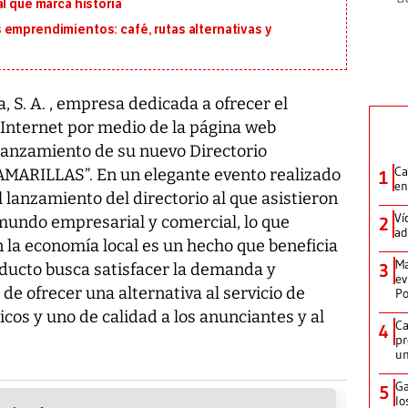
l que marca historia
 emprendimientos: café, rutas alternativas y
 S. A. , empresa dedicada a ofrecer el
 Internet por medio de la página web
lanzamiento de su nuevo Directorio
Ca
AMARILLAS”. En un elegante evento realizado
1
en
l lanzamiento del directorio al que asistieron
Ví
mundo empresarial y comercial, lo que
2
ad
 la economía local es un hecho que beneficia
Ma
ducto busca satisfacer la demanda y
3
ev
e ofrecer una alternativa al servicio de
Po
icos y uno de calidad a los anunciantes y al
Ca
4
pr
un
Ga
5
lo