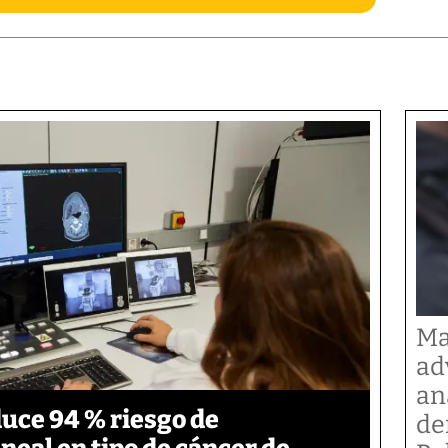
Ma
ad
an
duce 94 % riesgo de
de