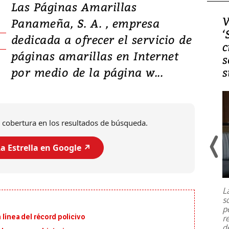
Las Páginas Amarillas
Video, Japón: Terremoto
V
Panameña, S. A. , empresa
deja heridos y graves
‘
dedicada a ofrecer el servicio de
daños en Kumamoto
c
páginas amarillas en Internet
s
por medio de la página w...
s
 cobertura en los resultados de búsqueda.
a Estrella en Google ↗️
Un fuerte terremoto de magnitud
7,1 se registró este martes 28 de
julio en la prefectura de Kumamoto,
L
al sur de Japón, provocando una
s
emergencia de gran
...
p
 línea del récord policivo
r
d