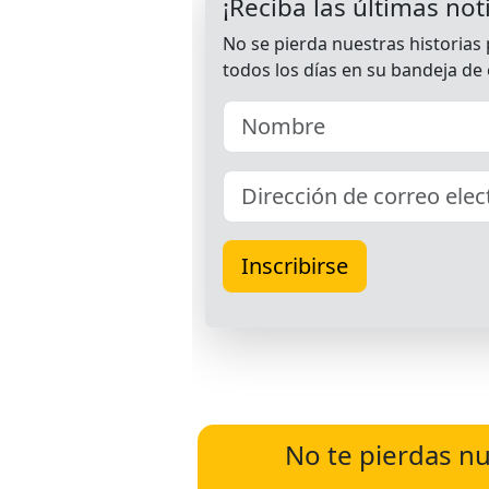
No te pierdas nu