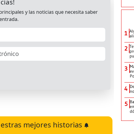
Al
1
al
Te
2
pr
p
Ma
3
ev
Po
De
4
no
Ba
5
em
dó
estras mejores historias