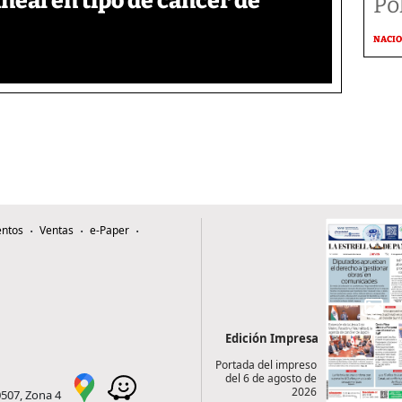
neal en tipo de cáncer de
Po
NACI
ntos
Ventas
e-Paper
Edición Impresa
Portada del impreso
del 6 de agosto de
2026
0507, Zona 4