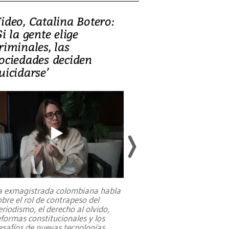
ideo, Catalina Botero:
Video: Lula la
Si la gente elige
candidatura 
riminales, las
promesas de i
ociedades deciden
en defensa, ed
uicidarse’
tierras raras
a exmagistrada colombiana habla
Entre recuerdos y es
obre el rol de contrapeso del
referencias hacia sus
eriodismo, el derecho al olvido,
presidente de Brasil,
eformas constitucionales y los
da Silva, oficializó 
esafíos de nuevas tecnologías
...
candidatura
...