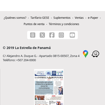
¿Quiénes somos?
Tarifario GESE
Suplementos
Ventas
e-Paper
Puntos de venta
Términos y condiciones
© 2019 La Estrella de Panamá
C/ Alejandro A. Duque G. - Apartado 0815-00507, Zona 4
Teléfono: +507 204-0000