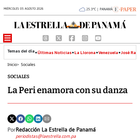
MIÉRCOLES 05 AGOSTO 2026
25.3°C | PANAMÁ
Últimas Noticias
La Llorona
Venezuela
José Raúl
Inicio
>
Sociales
SOCIALES
La Peri enamora con su danza
Por
Redacción La Estrella de Panamá
periodistas@laestrella.com.pa