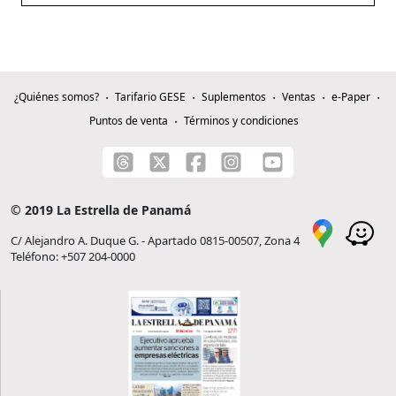
¿Quiénes somos?
Tarifario GESE
Suplementos
Ventas
e-Paper
Puntos de venta
Términos y condiciones
© 2019 La Estrella de Panamá
C/ Alejandro A. Duque G. - Apartado 0815-00507, Zona 4
Teléfono: +507 204-0000