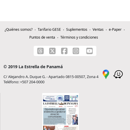
¿Quiénes somos?
Tarifario GESE
Suplementos
Ventas
e-Paper
Puntos de venta
Términos y condiciones
© 2019 La Estrella de Panamá
C/ Alejandro A. Duque G. - Apartado 0815-00507, Zona 4
Teléfono: +507 204-0000