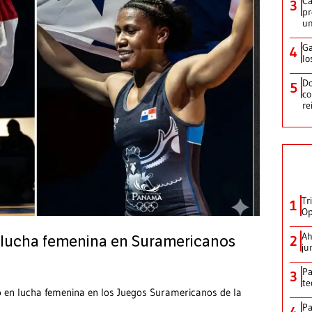
Ca
3
pr
un
Ga
4
lo
Do
5
co
re
Tr
1
Op
Ah
2
 lucha femenina en Suramericanos
ju
Pa
3
te
o en lucha femenina en los Juegos Suramericanos de la
Pa
4