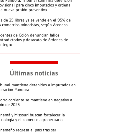
so Pandora: Tribunal confirma detención
ovisional para cinco imputados y ordena
a nueva prisión preventiva
s de 25 libras ya se vende en el 95% de
s comercios minoristas, según Acodeco
centes de Colón denuncian fallos
ntradictorios y desacato de órdenes de
integro
Últimas noticias
ibunal mantiene detenidos a imputados en
eración Pandora
orro corriente se mantiene en negativo a
nio de 2026
namá y Missouri buscan fortalecer la
cnología y el comercio agropecuario
nameño regresa al país tras ser