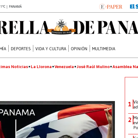
.1°C | PANAMÁ
MÍA
DEPORTES
VIDA Y CULTURA
OPINIÓN
MULTIMEDIA
timas Noticias
La Llorona
Venezuela
José Raúl Mulino
Asamblea Na
Ví
1
ad
Ma
2
ev
Po