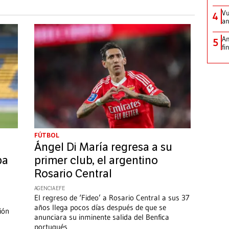
Vu
4
an
An
5
fi
FÚTBOL
Ángel Di María regresa a su
ba
primer club, el argentino
Rosario Central
AGENCIA EFE
El regreso de ‘Fideo’ a Rosario Central a sus 37
años llega pocos días después de que se
ión
anunciara su inminente salida del Benfica
portugués