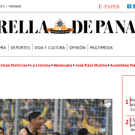
.0°C | PANAMÁ
MÍA
DEPORTES
VIDA Y CULTURA
OPINIÓN
MULTIMEDIA
timas Noticias
La Llorona
Venezuela
José Raúl Mulino
Asamblea Na
Au
1
al
Es
CS
2
ju
de