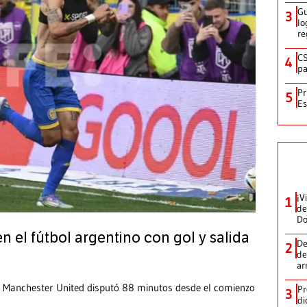
Gu
3
lo
re
CS
4
pa
Pr
5
Es
¡V
1
de
D
n el fútbol argentino con gol y salida
De
2
de
ar
 y Manchester United disputó 88 minutos desde el comienzo
Pr
3
di