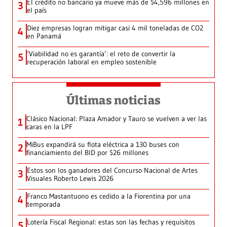
El crédito no bancario ya mueve más de $4,596 millones en
3
el país
Diez empresas logran mitigar casi 4 mil toneladas de CO2
4
en Panamá
‘Viabilidad no es garantía’: el reto de convertir la
5
recuperación laboral en empleo sostenible
Últimas noticias
Clásico Nacional: Plaza Amador y Tauro se vuelven a ver las
1
caras en la LPF
MiBus expandirá su flota eléctrica a 130 buses con
2
financiamiento del BID por $26 millones
Estos son los ganadores del Concurso Nacional de Artes
3
Visuales Roberto Lewis 2026
Franco Mastantuono es cedido a la Fiorentina por una
4
temporada
Lotería Fiscal Regional: estas son las fechas y requisitos
5