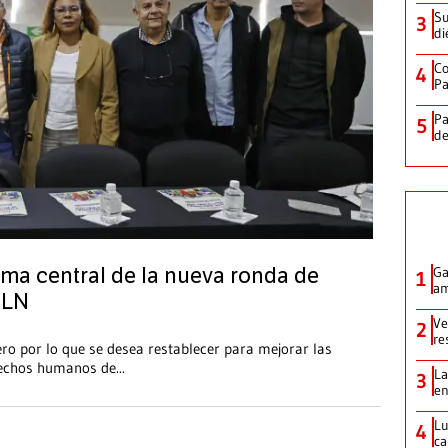
Su
3
di
Co
4
Pa
Pa
5
de
Ga
ema central de la nueva ronda de
1
am
ELN
Ve
2
re
ro por lo que se desea restablecer para mejorar las
erechos humanos de
...
La
3
en
Lu
4
ca