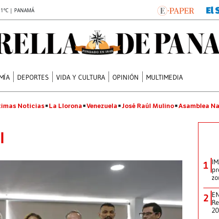
.1°C | PANAMÁ
MÍA
DEPORTES
VIDA Y CULTURA
OPINIÓN
MULTIMEDIA
timas Noticias
La Llorona
Venezuela
José Raúl Mulino
Asamblea Na
l
IM
1
pr
zo
EN
2
Re
2