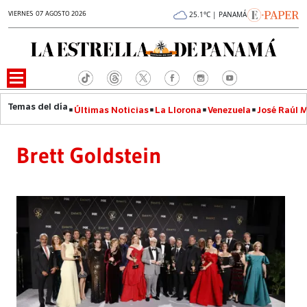
VIERNES 07 AGOSTO 2026
25.1°C | PANAMÁ
Últimas Noticias
La Llorona
Venezuela
José Raúl 
Brett Goldstein