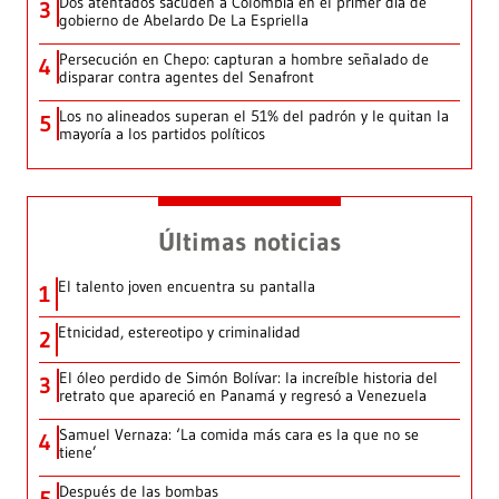
Dos atentados sacuden a Colombia en el primer día de
3
gobierno de Abelardo De La Espriella
Persecución en Chepo: capturan a hombre señalado de
4
disparar contra agentes del Senafront
Los no alineados superan el 51% del padrón y le quitan la
5
mayoría a los partidos políticos
Últimas noticias
El talento joven encuentra su pantalla​
1
Etnicidad, estereotipo y criminalidad
2
El óleo perdido de Simón Bolívar: la increíble historia del
3
retrato que apareció en Panamá y regresó a Venezuela
Samuel Vernaza: ‘La comida más cara es la que no se
4
tiene’
Después de las bombas
5