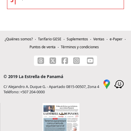
¿Quiénes somos?
Tarifario GESE
Suplementos
Ventas
e-Paper
Puntos de venta
Términos y condiciones
© 2019 La Estrella de Panamá
C/ Alejandro A. Duque G. - Apartado 0815-00507, Zona 4
Teléfono: +507 204-0000