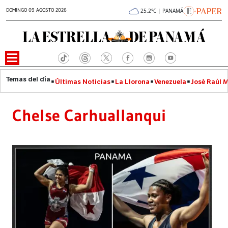
DOMINGO 09 AGOSTO 2026
25.2°C | PANAMÁ
Últimas Noticias
La Llorona
Venezuela
José Raúl 
Chelse Carhuallanqui