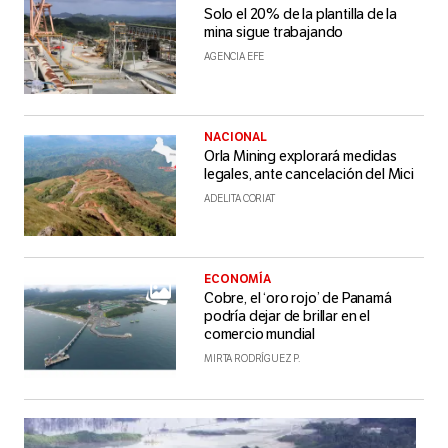
Solo el 20% de la plantilla de la
mina sigue trabajando
AGENCIA EFE
NACIONAL
Orla Mining explorará medidas
legales, ante cancelación del Mici
ADELITA CORIAT
ECONOMÍA
Cobre, el ‘oro rojo’ de Panamá
podría dejar de brillar en el
comercio mundial
MIRTA RODRÍGUEZ P.