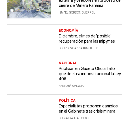
externa y veedores en proceso de
cierre de Minera Panamá
ISMAEL GORDÓN GUERREL
ECONOMÍA
Diciembre, el mes de 'posible'
recuperación para las mipymes
LOURDES GARCÍA ARMUELLES
NACIONAL
Publican en Gaceta Oficial fallo
que declara inconstitucional la Ley
406
BERNABÉ YANGÜEZ
POLÍTICA
Especialistas proponen cambios
en el Gabinete tras crisis minera
GUSTAVO A. APARICIO O.