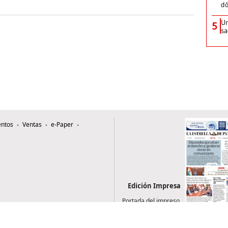
dó
Un
5
sa
ntos
Ventas
e-Paper
Edición Impresa
Portada del impreso
del 6 de agosto de
2026
0507, Zona 4