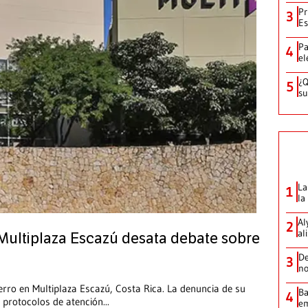
Pr
3
Es
Pa
4
el
¿Q
5
su
La
1
la
Al
2
al
Multiplaza Escazú desata debate sobre
De
3
no
ro en Multiplaza Escazú, Costa Rica. La denuncia de su
Ba
4
 protocolos de atención
...
em