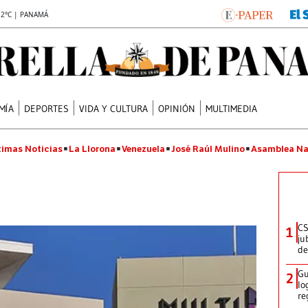
.2°C | PANAMÁ
MÍA
DEPORTES
VIDA Y CULTURA
OPINIÓN
MULTIMEDIA
timas Noticias
La Llorona
Venezuela
José Raúl Mulino
Asamblea Na
CS
1
ju
de
Gu
2
lo
re