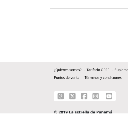
¿Quiénes somos?
Tarifario GESE
Supleme
Puntos de venta
Términos y condiciones
© 2019 La Estrella de Panamá
C/ Alejandro A. Duque G. - Apartado 0815-0