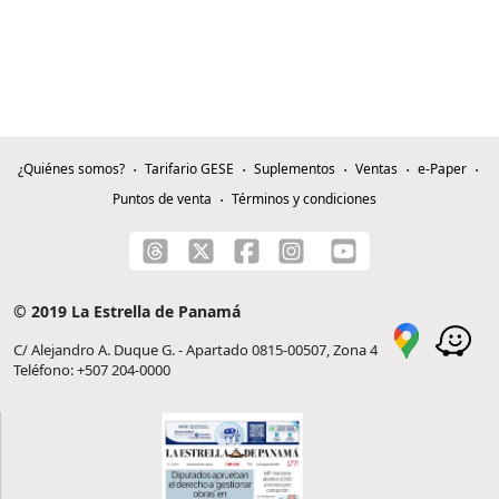
¿Quiénes somos?
Tarifario GESE
Suplementos
Ventas
e-Paper
Puntos de venta
Términos y condiciones
© 2019 La Estrella de Panamá
C/ Alejandro A. Duque G. - Apartado 0815-00507, Zona 4
Teléfono: +507 204-0000