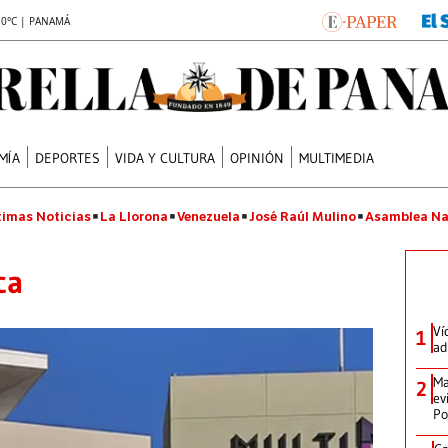
.0°C | PANAMÁ
MÍA
DEPORTES
VIDA Y CULTURA
OPINIÓN
MULTIMEDIA
timas Noticias
La Llorona
Venezuela
José Raúl Mulino
Asamblea Na
ca
Ví
1
ad
Ma
2
ev
Po