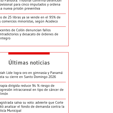
so Pandora: Tribunal confirma detención
ovisional para cinco imputados y ordena
a nueva prisión preventiva
s de 25 libras ya se vende en el 95% de
s comercios minoristas, según Acodeco
centes de Colón denuncian fallos
ntradictorios y desacato de órdenes de
integro
Últimas noticias
yiah Lide logra oro en gimnasia y Panamá
ista su cierre en Santo Domingo 2026
rapia dirigida reduce 94 % riesgo de
ogresión intracraneal en tipo de cáncer de
ulmón
gistrada salva su voto: advierte que Corte
itó analizar el fondo de demanda contra la
licía Municipal