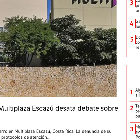
Ca
3
pr
un
Ga
4
lo
Do
5
co
re
Al
1
al
Te
2
Multiplaza Escazú desata debate sobre
pr
p
Ma
3
ro en Multiplaza Escazú, Costa Rica. La denuncia de su
ev
Po
 protocolos de atención
...