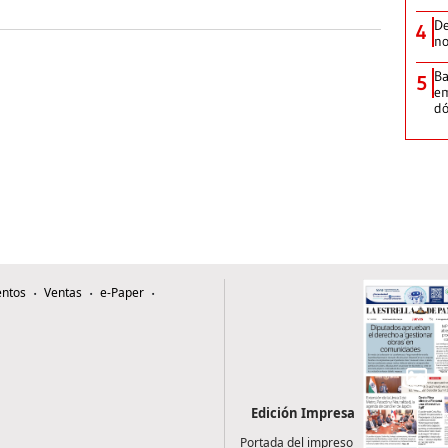
De
4
no
Ba
5
em
dó
ntos
Ventas
e-Paper
Edición Impresa
Portada del impreso