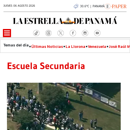
JUEVES 06 AGOSTO 2026
30.6°C | PANAMÁ
Últimas Noticias
La Llorona
Venezuela
José Raúl 
Escuela Secundaria