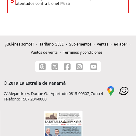
5
atentados contra Lionel Messi
¿Quiénes somos?
Tarifario GESE
Suplementos
Ventas
e-Paper
Puntos de venta
Términos y condiciones
© 2019 La Estrella de Panamá
C/ Alejandro A. Duque G. - Apartado 0815-00507, Zona 4
Teléfono: +507 204-0000