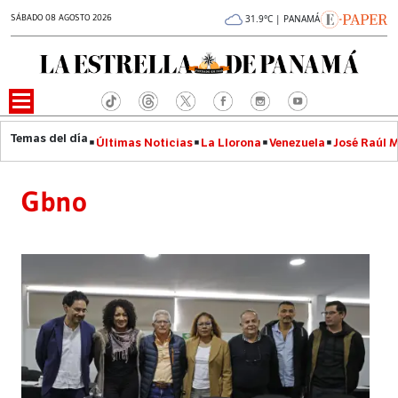
SÁBADO 08 AGOSTO 2026
31.9°C | PANAMÁ
Últimas Noticias
La Llorona
Venezuela
José Raúl 
Gbno