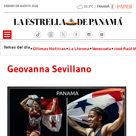
SÁBADO 08 AGOSTO 2026
33.3°C | PANAMÁ
Últimas Noticias
La Llorona
Venezuela
José Raúl 
Geovanna Sevillano