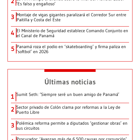
2
‘Es falso y engañoso’
Montaje de vigas gigantes paralizará el Corredor Sur entre
3
Paitilla y Costa del Este
El Ministerio de Seguridad establece Comando Conjunto en
4
el Canal de Panamá
Panamá roza el podio en ‘skateboarding’ y firma paliza en
5
‘softbol’ en 2026
Últimas noticias
Sumit Seth: ‘Siempre seré un buen amigo de Panamá’
1
Sector privado de Colón clama por reformas a la Ley de
2
Puerto Libre
Polémica reforma permite a diputados ‘gestionar obras’ en
3
sus circuitos
Procurador: ‘Avanzan más de 6,500 causas por corrupción’