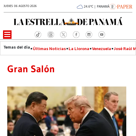
JUEVES 06 AGOSTO 2026
24.6°C | PANAMÁ
Últimas Noticias
La Llorona
Venezuela
José Raúl 
Gran Salón