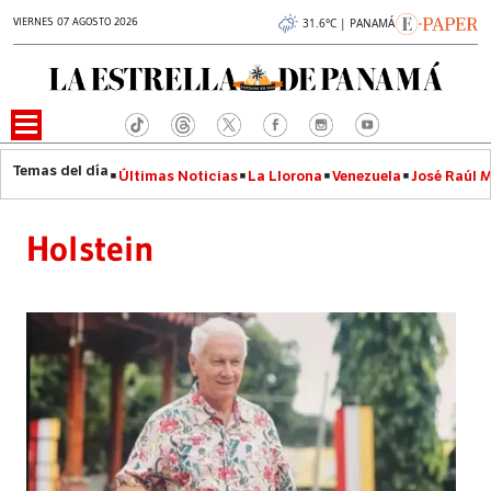
VIERNES 07 AGOSTO 2026
31.6°C | PANAMÁ
Últimas Noticias
La Llorona
Venezuela
José Raúl 
Holstein