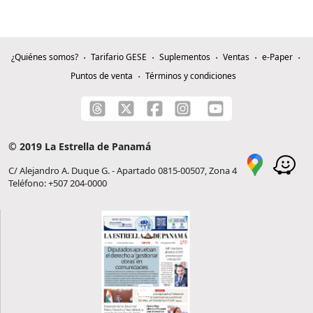
¿Quiénes somos?
Tarifario GESE
Suplementos
Ventas
e-Paper
Puntos de venta
Términos y condiciones
© 2019 La Estrella de Panamá
C/ Alejandro A. Duque G. - Apartado 0815-00507, Zona 4
Teléfono: +507 204-0000