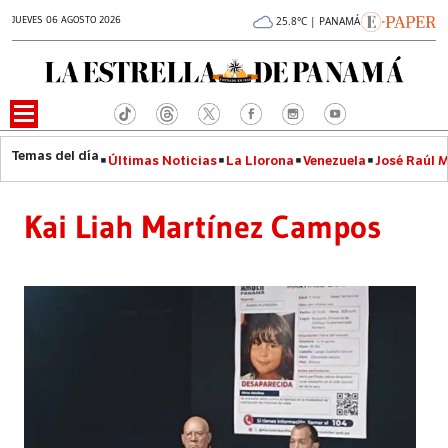
JUEVES 06 AGOSTO 2026
25.8°C | PANAMÁ
Últimas Noticias
La Llorona
Venezuela
José Raúl 
Kai Liah Martínez Campos