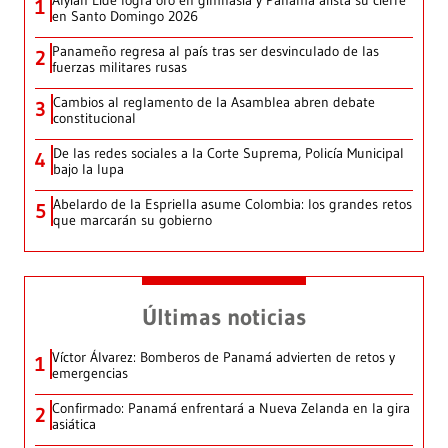
Alyiah Lide logra oro en gimnasia y Panamá alista su cierre
1
en Santo Domingo 2026
Panameño regresa al país tras ser desvinculado de las
2
fuerzas militares rusas
Cambios al reglamento de la Asamblea abren debate
3
constitucional
De las redes sociales a la Corte Suprema, Policía Municipal
4
bajo la lupa
Abelardo de la Espriella asume Colombia: los grandes retos
5
que marcarán su gobierno
Últimas noticias
Víctor Álvarez: Bomberos de Panamá advierten de retos y
1
emergencias
Confirmado: Panamá enfrentará a Nueva Zelanda en la gira
2
asiática