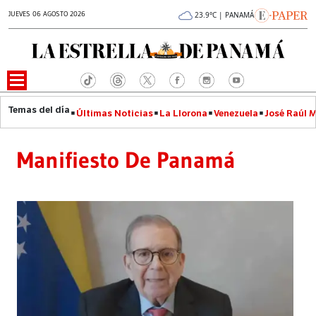
JUEVES 06 AGOSTO 2026
23.9°C | PANAMÁ
Últimas Noticias
La Llorona
Venezuela
José Raúl 
Manifiesto De Panamá