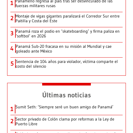
Panameño regresa al país tras ser desvinculado de las
1
fuerzas militares rusas
Montaje de vigas gigantes paralizará el Corredor Sur entre
2
Paitilla y Costa del Este
Panamá roza el podio en ‘skateboarding’ y firma paliza en
3
‘softbol’ en 2026
Panamá Sub-20 fracasa en su misión al Mundial y cae
4
goleado ante México
Sentencia de 104 años para violador, víctima comparte el
5
costo del silencio
Últimas noticias
Sumit Seth: ‘Siempre seré un buen amigo de Panamá’
1
Sector privado de Colón clama por reformas a la Ley de
2
Puerto Libre