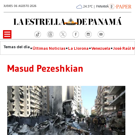
JUEVES 06 AGOSTO 2026
24.5°C | PANAMÁ
Últimas Noticias
La Llorona
Venezuela
José Raúl 
Masud Pezeshkian