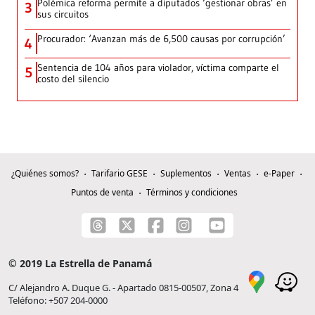
Polémica reforma permite a diputados ‘gestionar obras’ en
3
sus circuitos
Procurador: ‘Avanzan más de 6,500 causas por corrupción’
4
Sentencia de 104 años para violador, víctima comparte el
5
costo del silencio
¿Quiénes somos?
Tarifario GESE
Suplementos
Ventas
e-Paper
Puntos de venta
Términos y condiciones
© 2019 La Estrella de Panamá
C/ Alejandro A. Duque G. - Apartado 0815-00507, Zona 4
Teléfono: +507 204-0000