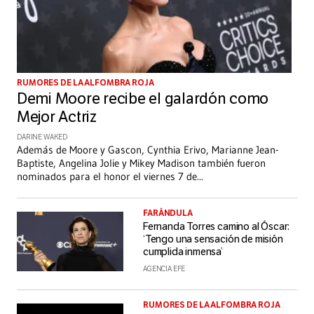
RUMORES DE LA ALFOMBRA ROJA
Demi Moore recibe el galardón como
Mejor Actriz
DARINE WAKED
Además de Moore y Gascon, Cynthia Erivo, Marianne Jean-
Baptiste, Angelina Jolie y Mikey Madison también fueron
nominados para el honor el viernes 7 de
...
FARÁNDULA
Fernanda Torres camino al Óscar:
‘Tengo una sensación de misión
cumplida inmensa’
AGENCIA EFE
RUMORES DE LA ALFOMBRA ROJA