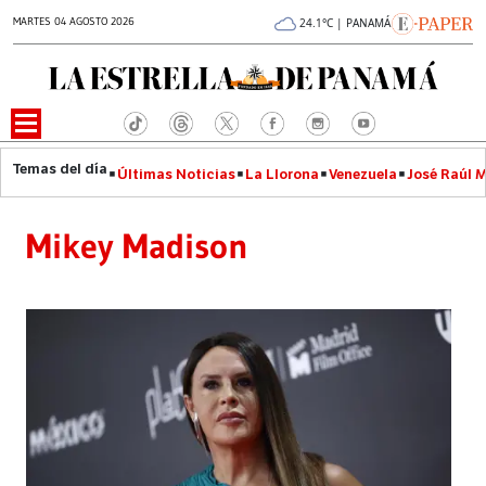
MARTES 04 AGOSTO 2026
24.1°C | PANAMÁ
Últimas Noticias
La Llorona
Venezuela
José Raúl 
Mikey Madison