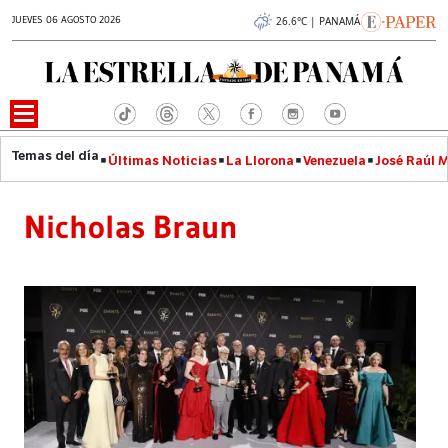
JUEVES 06 AGOSTO 2026
26.6°C | PANAMÁ
Últimas Noticias
La Llorona
Venezuela
José Raúl 
Nicholas Braun