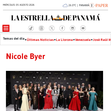
MIÉRCOLES 05 AGOSTO 2026
26.0°C | PANAMÁ
Últimas Noticias
La Llorona
Venezuela
José Raúl 
Nicole Byer