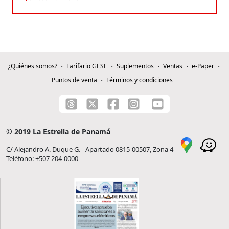
¿Quiénes somos?
Tarifario GESE
Suplementos
Ventas
e-Paper
Puntos de venta
Términos y condiciones
© 2019 La Estrella de Panamá
C/ Alejandro A. Duque G. - Apartado 0815-00507, Zona 4
Teléfono: +507 204-0000