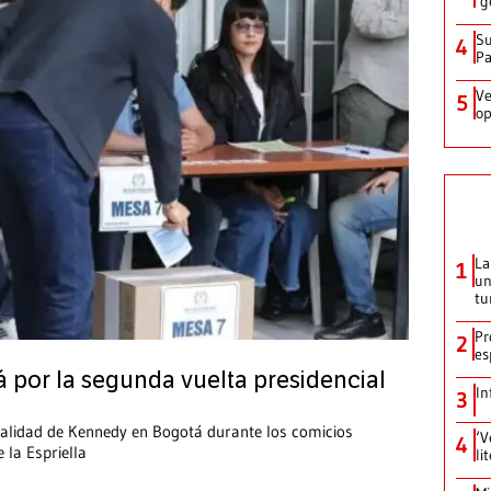
‘g
Su
4
P
Ve
5
op
La
1
un
tu
Pr
2
es
 por la segunda vuelta presidencial
In
3
calidad de Kennedy en Bogotá durante los comicios
‘V
4
 la Espriella
li