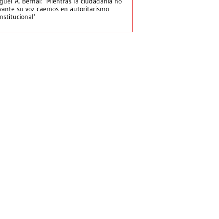
guel A. Bernal: ‘Mientras la ciudadanía no
vante su voz caemos en autoritarismo
nstitucional’