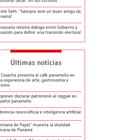
estionar obras’ en sus circuitos
mit Seth: ‘Siempre seré un buen amigo de
anamá’
nezuela retoma diálogo entre Gobierno y
osición para definir una transición electoral
Últimas noticias
 Cosecha presenta al café panameño en
a experiencia de arte, gastronomía y
rismo
oponen declarar patrimonio al reggae en
pañol panameño
ferencia neuro-difusa e inteligencia artificial
entana de Papel’ muestra la vitalidad
teraria de Panamá