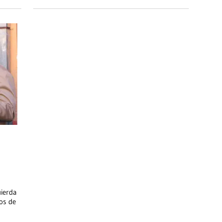
uierda
os de