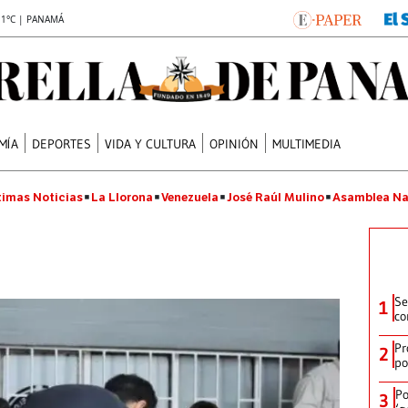
.1°C | PANAMÁ
MÍA
DEPORTES
VIDA Y CULTURA
OPINIÓN
MULTIMEDIA
timas Noticias
La Llorona
Venezuela
José Raúl Mulino
Asamblea Na
Se
1
co
Pr
2
po
Po
3