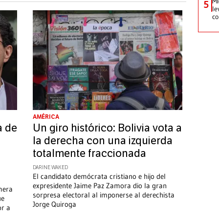
Mi
5
le
co
AMÉRICA
a de
Un giro histórico: Bolivia vota a
la derecha con una izquierda
totalmente fraccionada
DARINE WAKED
El candidato demócrata cristiano e hijo del
expresidente Jaime Paz Zamora dio la gran
imera
sorpresa electoral al imponerse al derechista
ue
Jorge Quiroga
or a