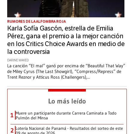
RUMORES DE LA ALFOMBRA ROJA
Karla Sofía Gascón, estrella de Emilia
Pérez, gana el premio a la mejor canción
en los Critics Choice Awards en medio de
la controversia
DARINE WAKED
La canción “El mal” ganó por encima de “Beautiful That Way”
de Miley Cyrus (The Last Showgirl), “Compress/Repress” de
Trent Reznor y Atticus Ross (Challengers),
...
Lo más leído
Muere un participante durante Carrera Caminata a Todo
1
Pulmón del Minsa
Lotería Nacional de Panamá - Resultados del sorteo de este
2
09 de agosto de 2026