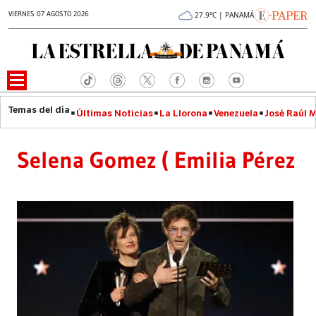
VIERNES 07 AGOSTO 2026
27.9°C | PANAMÁ
Últimas Noticias
La Llorona
Venezuela
José Raúl 
Selena Gomez ( Emilia Pérez