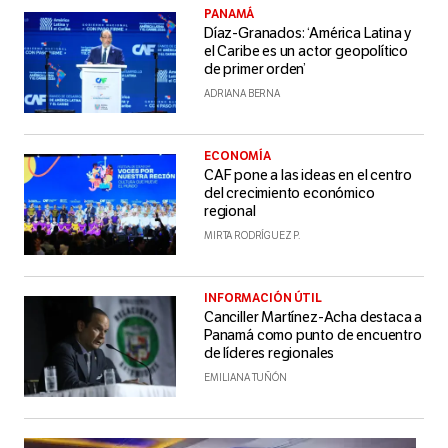
PANAMÁ
Díaz-Granados: ‘América Latina y
el Caribe es un actor geopolítico
de primer orden’
ADRIANA BERNA
ECONOMÍA
CAF pone a las ideas en el centro
del crecimiento económico
regional
MIRTA RODRÍGUEZ P.
INFORMACIÓN ÚTIL
Canciller Martínez-Acha destaca a
Panamá como punto de encuentro
de líderes regionales
EMILIANA TUÑÓN