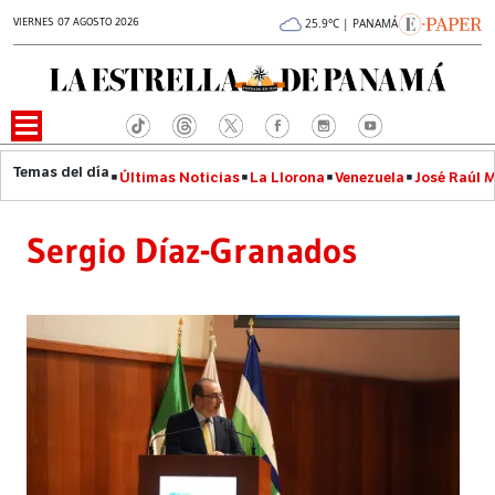
VIERNES 07 AGOSTO 2026
25.9°C | PANAMÁ
Últimas Noticias
La Llorona
Venezuela
José Raúl 
Sergio Díaz-Granados