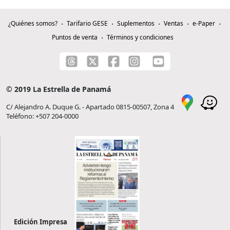
¿Quiénes somos?
Tarifario GESE
Suplementos
Ventas
e-Paper
Puntos de venta
Términos y condiciones
© 2019 La Estrella de Panamá
C/ Alejandro A. Duque G. - Apartado 0815-00507, Zona 4
Teléfono: +507 204-0000
Edición Impresa