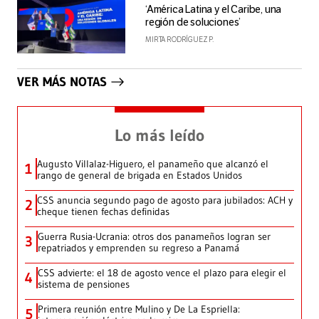
‘América Latina y el Caribe, una
región de soluciones’
MIRTA RODRÍGUEZ P.
VER MÁS NOTAS
Lo más leído
Augusto Villalaz-Higuero, el panameño que alcanzó el
1
rango de general de brigada en Estados Unidos
CSS anuncia segundo pago de agosto para jubilados: ACH y
2
cheque tienen fechas definidas
Guerra Rusia-Ucrania: otros dos panameños logran ser
3
repatriados y emprenden su regreso a Panamá
CSS advierte: el 18 de agosto vence el plazo para elegir el
4
sistema de pensiones
Primera reunión entre Mulino y De La Espriella:
5