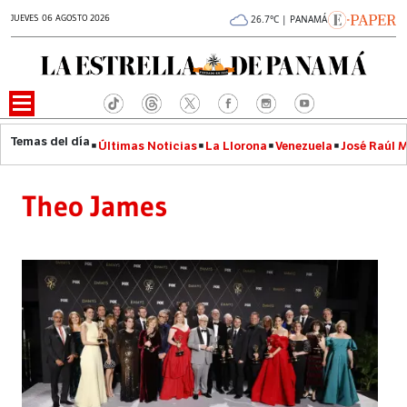
JUEVES 06 AGOSTO 2026
26.7°C | PANAMÁ
Últimas Noticias
La Llorona
Venezuela
José Raúl 
Theo James