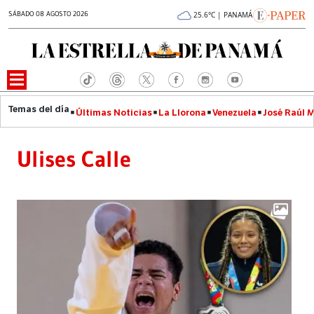
SÁBADO 08 AGOSTO 2026
25.6°C | PANAMÁ
Últimas Noticias
La Llorona
Venezuela
José Raúl 
Ulises Calle