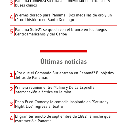
Panamá comienza su ruta a la movilidad eléctrica con 5
3
buses chinos
¡Viernes dorado para Panamá!: Dos medallas de oro y un
4
récord histórico en Santo Domingo
Panamá Sub-21 se queda con el bronce en los Juegos
5
Centroamericanos y del Caribe
Últimas noticias
¿Por qué el Comando Sur entrena en Panamá? El objetivo
1
detrás de Panamax
Primera reunión entre Mulino y De La Espriella:
2
interconexión eléctrica en la mira
Deep Fried Comedy: la comedia inspirada en ‘Saturday
3
Night Live’ regresa al teatro
El gran terremoto de septiembre de 1882: la noche que
4
estremeció a Panamá