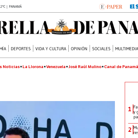
.2°C | PANAMÁ
MÍA
DEPORTES
VIDA Y CULTURA
OPINIÓN
SOCIALES
MULTIMEDI
s Noticias
La Llorona
Venezuela
José Raúl Mulino
Canal de Panam
Fa
1
y 
p
Mu
2
re