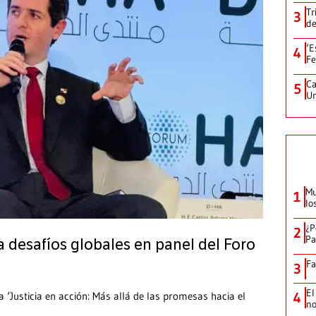
Tr
3
de
‘E
4
Fe
Ca
5
Un
Mu
1
lo
¿P
2
Pa
 desafíos globales en panel del Foro
Fa
3
El
4
a ‘Justicia en acción: Más allá de las promesas hacia el
no