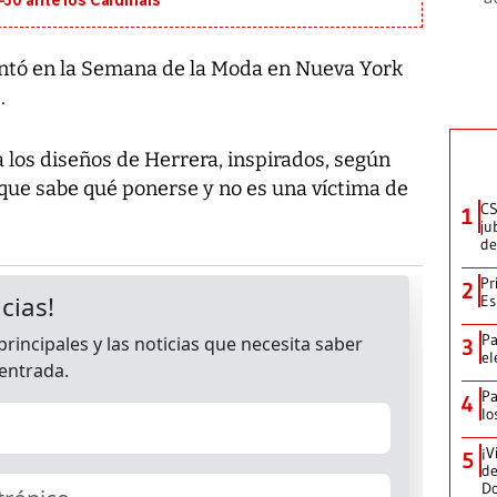
-30 ante los Cardinals
ntó en la Semana de la Moda en Nueva York
.
 a los diseños de Herrera, inspirados, según
a que sabe qué ponerse y no es una víctima de
CS
1
ju
de
Pr
2
Es
Pa
3
el
Pa
4
lo
¡V
5
de
D