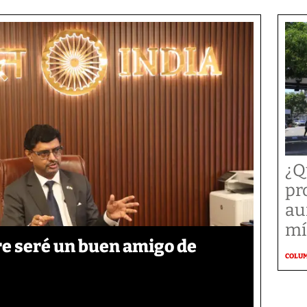
¿Q
pr
au
mí
re seré un buen amigo de
COLU