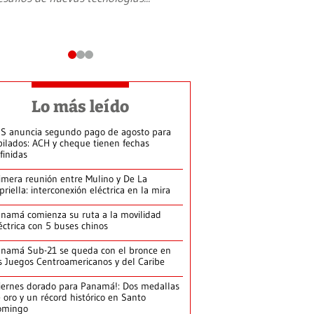
Lo más leído
S anuncia segundo pago de agosto para
bilados: ACH y cheque tienen fechas
finidas
imera reunión entre Mulino y De La
priella: interconexión eléctrica en la mira
namá comienza su ruta a la movilidad
éctrica con 5 buses chinos
namá Sub-21 se queda con el bronce en
s Juegos Centroamericanos y del Caribe
iernes dorado para Panamá!: Dos medallas
 oro y un récord histórico en Santo
omingo