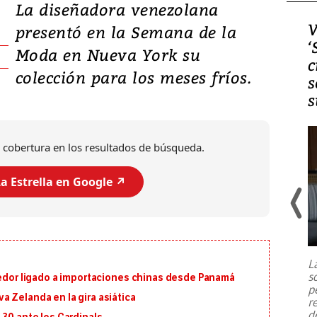
La diseñadora venezolana
Video, Japón: Terremoto
V
presentó en la Semana de la
deja heridos y graves
‘
Moda en Nueva York su
daños en Kumamoto
c
colección para los meses fríos.
s
s
 cobertura en los resultados de búsqueda.
a Estrella en Google ↗️
Un fuerte terremoto de magnitud
7,1 se registró este martes 28 de
julio en la prefectura de Kumamoto,
L
al sur de Japón, provocando una
s
eedor ligado a importaciones chinas desde Panamá
emergencia de gran
...
p
 Zelanda en la gira asiática
r
d