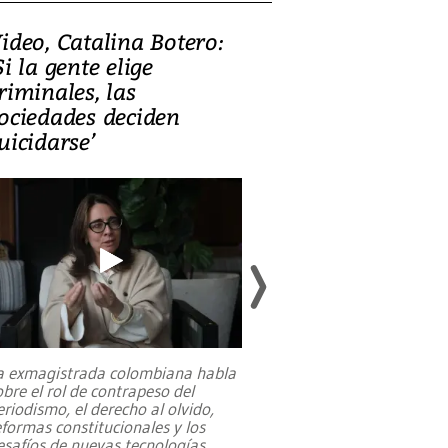
ideo, Catalina Botero:
Video: Lula la
Si la gente elige
candidatura 
riminales, las
promesas de i
ociedades deciden
en defensa, ed
uicidarse’
tierras raras
a exmagistrada colombiana habla
Entre recuerdos y es
obre el rol de contrapeso del
referencias hacia sus
eriodismo, el derecho al olvido,
presidente de Brasil,
eformas constitucionales y los
da Silva, oficializó 
esafíos de nuevas tecnologías
...
candidatura
...