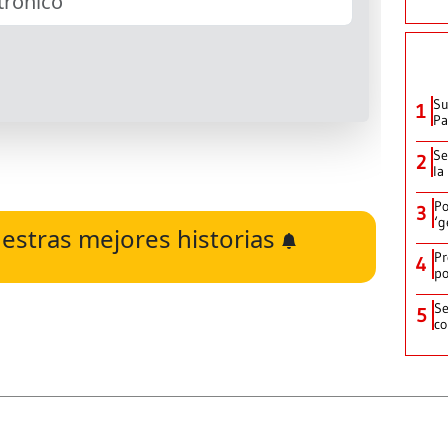
Su
1
P
Se
2
la
Po
3
‘g
estras mejores historias
Pr
4
po
Se
5
co