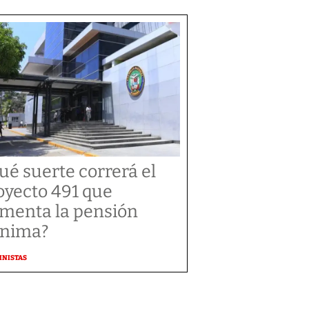
ué suerte correrá el
oyecto 491 que
menta la pensión
nima?
MNISTAS