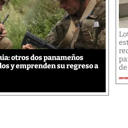
Lo
es
re
ia: otros dos panameños
pa
ados y emprenden su regreso a
de
INFOR