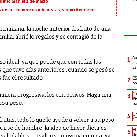
 iniciarán el 1 de marzo
5% de los comercios minoristas, según Acodeco
 mañana, la noche anterior disfrutó de una
ilia, abrió lo regalos y se contagió de la
Au
1
so ideal, ya que puede que con todas las
al
Es
s que tuvo días anteriores , cuando se pesó se
 fue el resultado.
CS
2
pa
‘T
anera progresiva, los correctivos. Haga una
3
Ri
a su peso.
Sa
On
4
°C
rutas, todo lo que le ayude a volver a su peso
rirse de hambre, la idea de hacer dieta es
Ab
5
de
saludable y no saltarse ninguna comida, ya