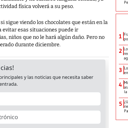
Pe
ividad física volverá a su peso.
si sigue viendo los chocolates que están en la
 evitar esas situaciones puede ir
Fr
1
ias, niños que no le hará algún daño. Pero no
po
derado durante diciembre.
Lo
2
re
ag
Lo
3
en
Mi
4
as
la
¿U
5
ri
P