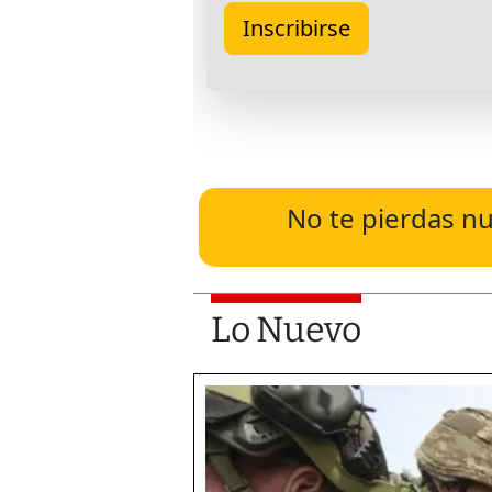
No te pierdas nu
Lo Nuevo