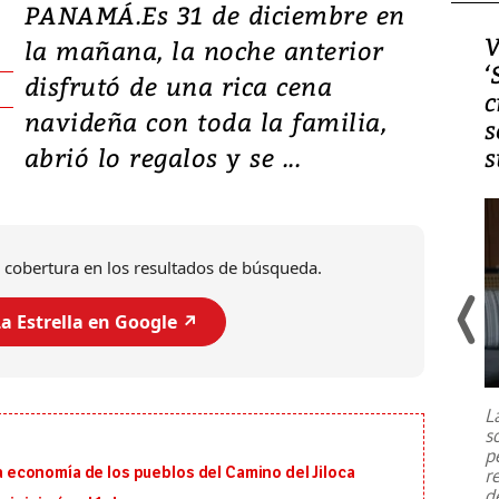
PANAMÁ.Es 31 de diciembre en
Video, Japón: Terremoto
V
la mañana, la noche anterior
deja heridos y graves
‘
disfrutó de una rica cena
daños en Kumamoto
c
navideña con toda la familia,
s
abrió lo regalos y se ...
s
 cobertura en los resultados de búsqueda.
a Estrella en Google ↗️
Un fuerte terremoto de magnitud
7,1 se registró este martes 28 de
julio en la prefectura de Kumamoto,
L
al sur de Japón, provocando una
s
emergencia de gran
...
p
 la economía de los pueblos del Camino del Jiloca
r
d