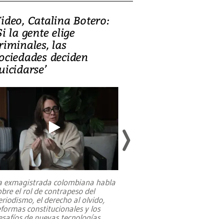
ideo, Catalina Botero:
Video: Lula la
Si la gente elige
candidatura 
riminales, las
promesas de i
ociedades deciden
en defensa, ed
uicidarse’
tierras raras
a exmagistrada colombiana habla
Entre recuerdos y es
obre el rol de contrapeso del
referencias hacia sus
eriodismo, el derecho al olvido,
presidente de Brasil,
eformas constitucionales y los
da Silva, oficializó 
esafíos de nuevas tecnologías
...
candidatura
...