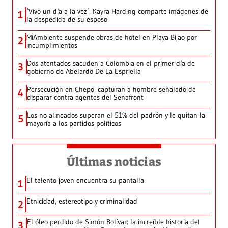
‘Vivo un día a la vez’: Kayra Harding comparte imágenes de
1
la despedida de su esposo
MiAmbiente suspende obras de hotel en Playa Bijao por
2
incumplimientos
Dos atentados sacuden a Colombia en el primer día de
3
gobierno de Abelardo De La Espriella
Persecución en Chepo: capturan a hombre señalado de
4
disparar contra agentes del Senafront
Los no alineados superan el 51% del padrón y le quitan la
5
mayoría a los partidos políticos
Últimas noticias
El talento joven encuentra su pantalla​
1
Etnicidad, estereotipo y criminalidad
2
El óleo perdido de Simón Bolívar: la increíble historia del
3