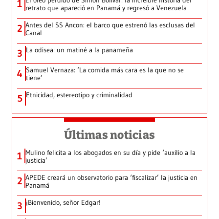
El óleo perdido de Simón Bolívar: la increíble historia del
1
retrato que apareció en Panamá y regresó a Venezuela
Antes del SS Ancon: el barco que estrenó las esclusas del
2
Canal
La odisea: un matiné a la panameña
3
Samuel Vernaza: ‘La comida más cara es la que no se
4
tiene’
Etnicidad, estereotipo y criminalidad
5
Últimas noticias
Mulino felicita a los abogados en su día y pide ‘auxilio a la
1
justicia’
APEDE creará un observatorio para ‘fiscalizar’ la justicia en
2
Panamá
¡Bienvenido, señor Edgar!
3