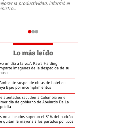
ejorar la productividad, informó el
periodismo, el derech
inistro
...
reformas constitucio
desafíos de nuevas t
Lo más leído
ivo un día a la vez’: Kayra Harding
mparte imágenes de la despedida de su
poso
Ambiente suspende obras de hotel en
aya Bijao por incumplimientos
s atentados sacuden a Colombia en el
imer día de gobierno de Abelardo De La
priella
s no alineados superan el 51% del padrón
le quitan la mayoría a los partidos políticos