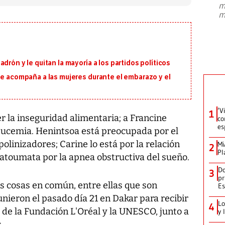
m
presidente de Brasil, Luiz Inácio Lula
m
da Silva, oficializó este domingo su
candidatura
...
drón y le quitan la mayoría a los partidos políticos
ue acompaña a las mujeres durante el embarazo y el
‘V
1
r la inseguridad alimentaria; a Francine
co
es
leucemia. Henintsoa está preocupada por el
olinizadores; Carine lo está por la relación
Mi
2
Pl
Fatoumata por la apnea obstructiva del sueño.
Do
3
pr
s cosas en común, entre ellas que son
Es
eunieron el pasado día 21 en Dakar para recibir
Lo
4
 de la Fundación L'Oréal y la UNESCO, junto a
y 
.