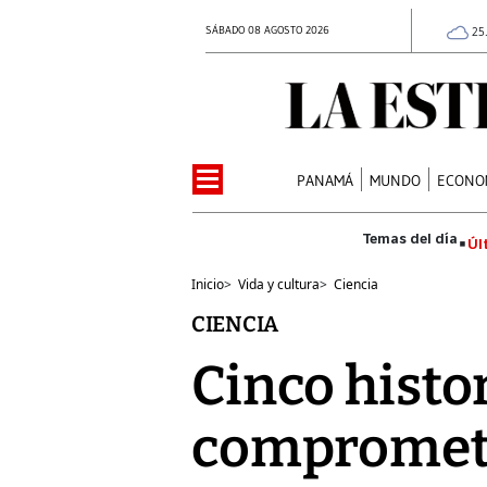
SÁBADO 08 AGOSTO 2026
25
PANAMÁ
MUNDO
ECONO
Úl
Inicio
>
Vida y cultura
>
Ciencia
CIENCIA
Cinco histor
comprometi