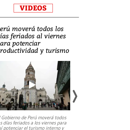
VIDEOS
erú moverá todos los
Video, Catalin
ías feriados al viernes
‘Si la gente el
ara potenciar
criminales, la
roductividad y turismo
sociedades de
suicidarse’
l Gobierno de Perú moverá todos
os días feriados a los viernes para
La exmagistrada co
sí potenciar el turismo interno y
sobre el rol de contr