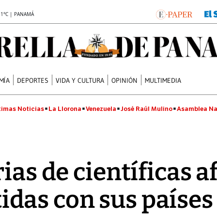
.1°C | PANAMÁ
MÍA
DEPORTES
VIDA Y CULTURA
OPINIÓN
MULTIMEDIA
timas Noticias
La Llorona
Venezuela
José Raúl Mulino
Asamblea Na
ias de científicas a
das con sus países