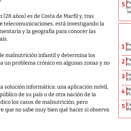
Pe
5
se
Se
28 años) es de Costa de Marfil y, tras
de telecomunicaciones, está investigando la
mentaria y la geografía para conocer las
aís.
Pe
1
ov
de malnutrición infantil y determina los
Pa
2
a un problema crónico en algunas zonas y no
ma
Jo
3
cá
 solución informática: una aplicación móvil,
Mi
4
 público de su país o de otra nación de la
Pl
édico los casos de malnutrición, pero
Ci
5
da
e que no sabe muy bien qué hacer si observa