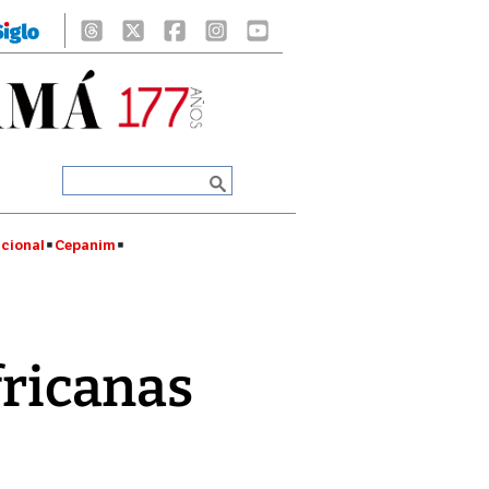
cional
Cepanim
fricanas