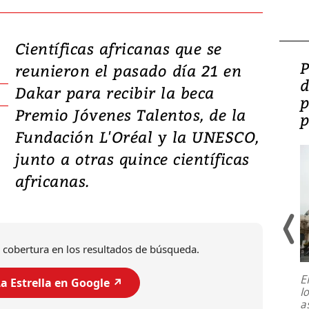
Científicas africanas que se
Video: Lula lanza su
P
reunieron el pasado día 21 en
candidatura con
d
Dakar para recibir la beca
promesas de inversión
p
Premio Jóvenes Talentos, de la
en defensa, educación y
p
Fundación L'Oréal y la UNESCO,
tierras raras
junto a otras quince científicas
africanas.
 cobertura en los resultados de búsqueda.
E
a Estrella en Google ↗️
l
Entre recuerdos y escuetas
a
referencias hacia sus adversarios, el