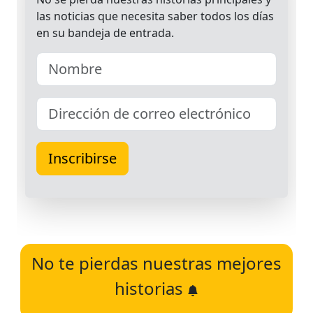
No te pierdas nuestras mejores
historias