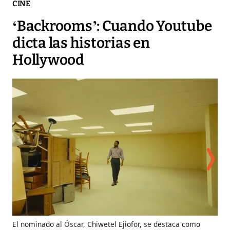
CINE
‘Backrooms’: Cuando Youtube
dicta las historias en
Hollywood
El nominado al Óscar, Chiwetel Ejiofor, se destaca como
La 