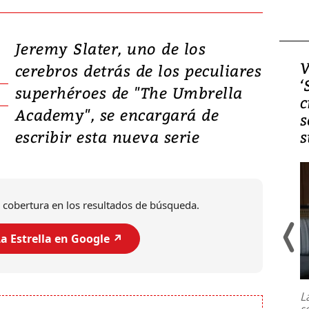
Jeremy Slater, uno de los
Video, Japón: Terremoto
V
cerebros detrás de los peculiares
deja heridos y graves
‘
superhéroes de "The Umbrella
daños en Kumamoto
c
Academy", se encargará de
s
escribir esta nueva serie
s
 cobertura en los resultados de búsqueda.
a Estrella en Google ↗️
Un fuerte terremoto de magnitud
7,1 se registró este martes 28 de
julio en la prefectura de Kumamoto,
L
al sur de Japón, provocando una
s