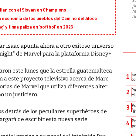
emergencia de gran
...
p
illan con el Slovan en Champions
r
d
 la economía de los pueblos del Camino del Jiloca
’ y firma paliza en ‘softbol’ en 2026
car Isaac apunta ahora a otro exitoso universo
night" de Marvel para la plataforma Disney+.
ron este lunes que la estrella guatemalteca
Se
1
 a este proyecto televisivo acerca de Marc
co
orias de Marvel que utiliza diferentes alter
Pa
2
 un justiciero.
Mu
Po
3
‘g
os detrás de los peculiares superhéroes de
rgará de escribir esta nueva serie.
Pr
4
po