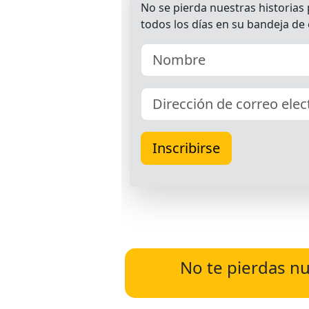
No te pierdas nu