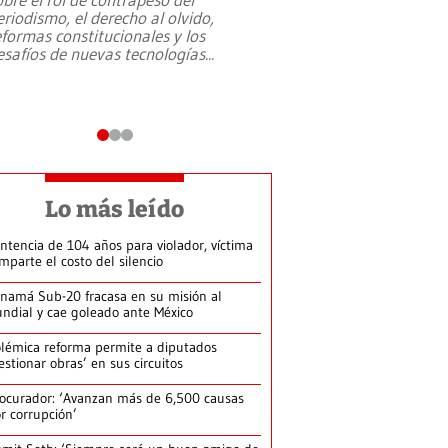
eriodismo, el derecho al olvido,
presidente de Brasil,
eformas constitucionales y los
da Silva, oficializó 
esafíos de nuevas tecnologías
...
candidatura
...
Lo más leído
ntencia de 104 años para violador, víctima
mparte el costo del silencio
namá Sub-20 fracasa en su misión al
ndial y cae goleado ante México
lémica reforma permite a diputados
estionar obras’ en sus circuitos
ocurador: ‘Avanzan más de 6,500 causas
r corrupción’