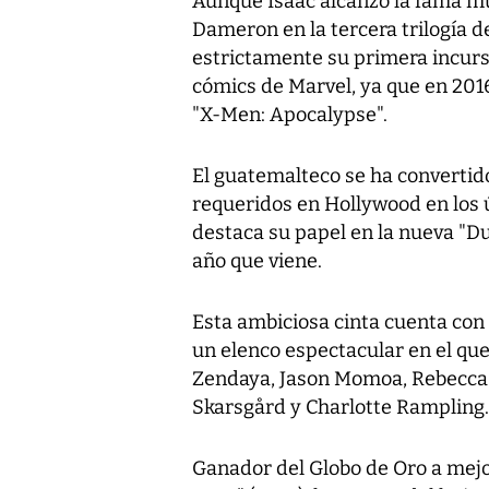
Aunque Isaac alcanzó la fama mu
Dameron en la tercera trilogía d
estrictamente su primera incursi
cómics de Marvel, ya que en 2016
"X-Men: Apocalypse".
El guatemalteco se ha convertido
requeridos en Hollywood en los 
destaca su papel en la nueva "D
año que viene.
Esta ambiciosa cinta cuenta co
un elenco espectacular en el que
Zendaya, Jason Momoa, Rebecca F
Skarsgård y Charlotte Rampling.
Ganador del Globo de Oro a mejo