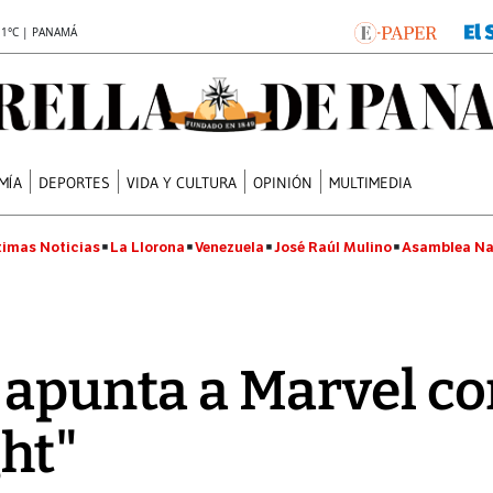
.1°C | PANAMÁ
MÍA
DEPORTES
VIDA Y CULTURA
OPINIÓN
MULTIMEDIA
timas Noticias
La Llorona
Venezuela
José Raúl Mulino
Asamblea Na
 apunta a Marvel con
ht"