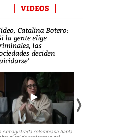
VIDEOS
ideo, Catalina Botero:
Video: Lula la
Si la gente elige
candidatura 
riminales, las
promesas de i
ociedades deciden
en defensa, ed
uicidarse’
tierras raras
a exmagistrada colombiana habla
Entre recuerdos y es
obre el rol de contrapeso del
referencias hacia sus