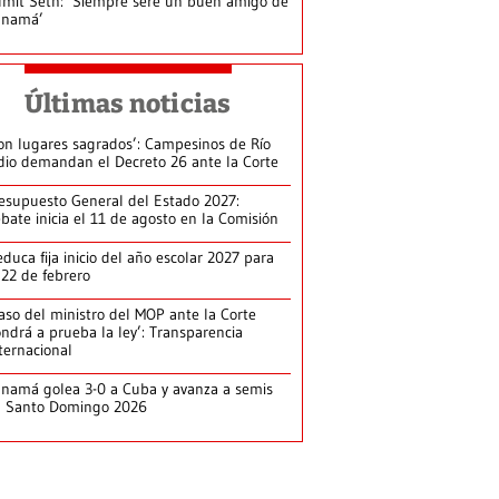
mit Seth: ‘Siempre seré un buen amigo de
anamá’
Últimas noticias
on lugares sagrados’: Campesinos de Río
dio demandan el Decreto 26 ante la Corte
esupuesto General del Estado 2027:
bate inicia el 11 de agosto en la Comisión
duca fija inicio del año escolar 2027 para
 22 de febrero
aso del ministro del MOP ante la Corte
ndrá a prueba la ley’: Transparencia
ternacional
namá golea 3-0 a Cuba y avanza a semis
n Santo Domingo 2026