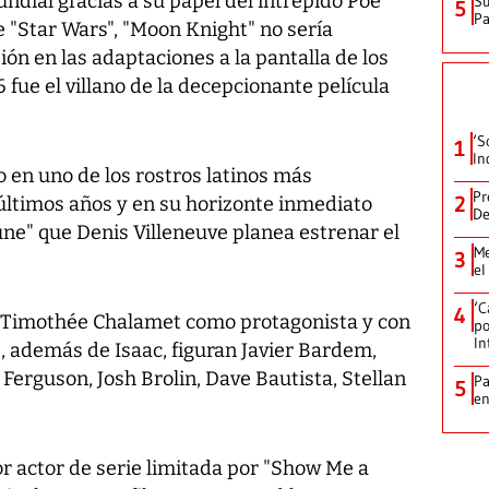
ndial gracias a su papel del intrépido Poe
Su
5
P
e "Star Wars", "Moon Knight" no sería
ón en las adaptaciones a la pantalla de los
 fue el villano de la decepcionante película
‘S
1
In
 en uno de los rostros latinos más
Pr
2
últimos años y en su horizonte inmediato
De
une" que Denis Villeneuve planea estrenar el
Me
3
el
‘C
4
n Timothée Chalamet como protagonista y con
po
In
, además de Isaac, figuran Javier Bardem,
erguson, Josh Brolin, Dave Bautista, Stellan
Pa
5
e
r actor de serie limitada por "Show Me a