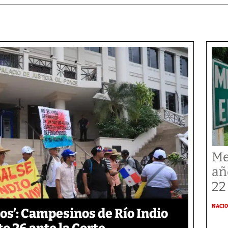
Me
añ
22
NACI
os’: Campesinos de Río Indio