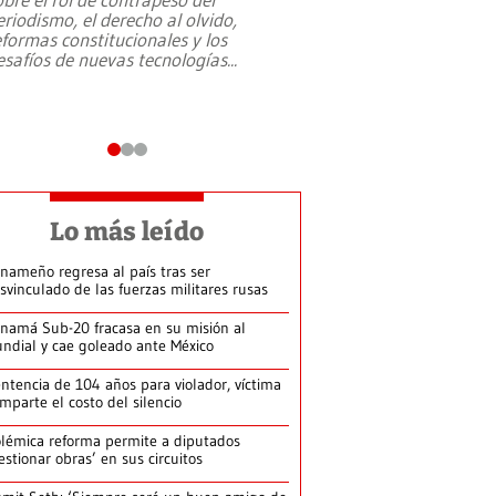
eriodismo, el derecho al olvido,
presidente de Brasil,
eformas constitucionales y los
da Silva, oficializó 
esafíos de nuevas tecnologías
...
candidatura
...
Lo más leído
nameño regresa al país tras ser
svinculado de las fuerzas militares rusas
namá Sub-20 fracasa en su misión al
ndial y cae goleado ante México
ntencia de 104 años para violador, víctima
mparte el costo del silencio
lémica reforma permite a diputados
estionar obras’ en sus circuitos