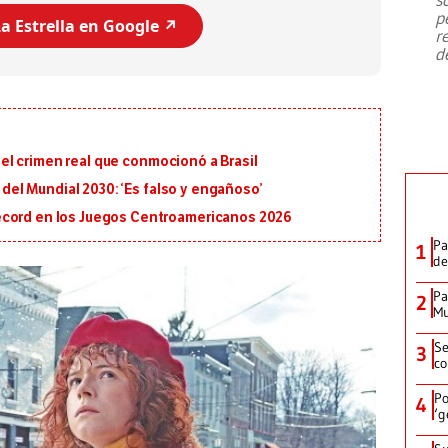
emergencia de gran
...
p
a Estrella en Google ↗️
r
d
en el crimen real que conmocionó a Brasil
l del Mundial 2030: ‘Es falso y engañoso’
écord en los Juegos Centroamericanos 2026
Pa
1
de
Pa
2
Mu
Se
3
co
Po
4
‘g