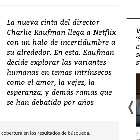
La nueva cinta del director
Video, Japón: Terremoto
V
Charlie Kaufman llega a Netflix
deja heridos y graves
‘
con un halo de incertidumbre a
daños en Kumamoto
c
su alrededor. En esta, Kaufman
s
decide explorar las variantes
s
humanas en temas intrínsecos
como el amor, la vejez, la
esperanza, y demás ramas que
se han debatido por años
Un fuerte terremoto de magnitud
7,1 se registró este martes 28 de
julio en la prefectura de Kumamoto,
 cobertura en los resultados de búsqueda.
L
al sur de Japón, provocando una
s