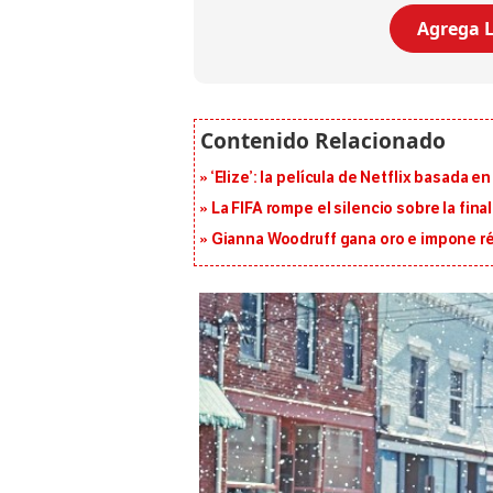
Agrega L
‘Elize’: la película de Netflix basada 
La FIFA rompe el silencio sobre la fina
Gianna Woodruff gana oro e impone r