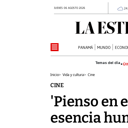
JUEVES 06 AGOSTO 2026
24
PANAMÁ
MUNDO
ECONO
Úl
Inicio
>
Vida y cultura
>
Cine
CINE
'Pienso en el
esencia hu