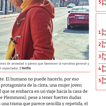
Su
5
P
Su
1
P
Se
2
la
Po
3
‘g
iones de ansiedad o pánico que favorecen la narrativa general y
Pr
4
l espectador.
Netflix
po
nte. El humano no puede hacerlo, por eso
Se
5
co
 protagonista de la cinta, una mujer joven
) que se embarca en un viaje hacia la casa de
sse Plemmons), pese a tener fuertes dudas
n una trama que parece sencilla y repetida, el