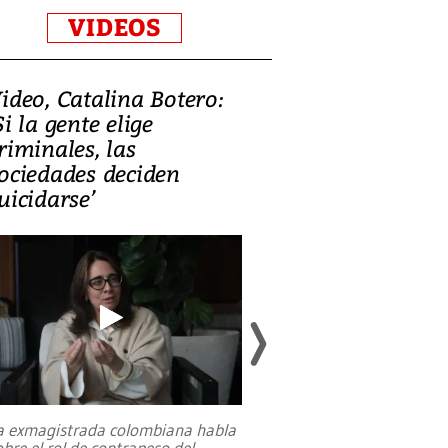
VIDEOS
ideo, Catalina Botero:
Video: Lula la
Si la gente elige
candidatura 
riminales, las
promesas de i
ociedades deciden
en defensa, ed
uicidarse’
tierras raras
a exmagistrada colombiana habla
Entre recuerdos y es
obre el rol de contrapeso del
referencias hacia sus