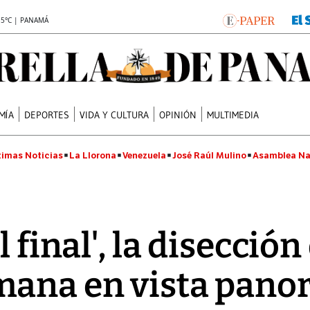
.5°C | PANAMÁ
MÍA
DEPORTES
VIDA Y CULTURA
OPINIÓN
MULTIMEDIA
timas Noticias
La Llorona
Venezuela
José Raúl Mulino
Asamblea Na
 final', la disección
mana en vista panor