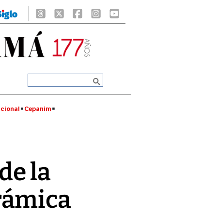
cional
Cepanim
 de la
ámica