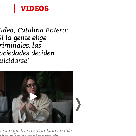
VIDEOS
ideo, Catalina Botero:
Video: Lula la
Si la gente elige
candidatura 
riminales, las
promesas de i
ociedades deciden
en defensa, ed
uicidarse’
tierras raras
a exmagistrada colombiana habla
Entre recuerdos y es
obre el rol de contrapeso del
referencias hacia sus