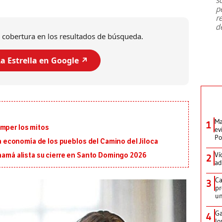
emergencia de gran
...
p
r
d
 cobertura en los resultados de búsqueda.
a Estrella en Google ↗️
Ma
1
omper los mitos
ev
Po
 la economía de los pueblos del Camino del Jiloca
Ví
anamá alista su cierre en Santo Domingo 2026
2
ad
Ca
3
pr
un
Ga
4
lo