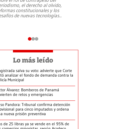
eriodismo, el derecho al olvido,
presidente de Brasil,
eformas constitucionales y los
da Silva, oficializó 
esafíos de nuevas tecnologías
...
candidatura
...
Lo más leído
gistrada salva su voto: advierte que Corte
itó analizar el fondo de demanda contra la
licía Municipal
ctor Álvarez: Bomberos de Panamá
vierten de retos y emergencias
so Pandora: Tribunal confirma detención
ovisional para cinco imputados y ordena
a nueva prisión preventiva
s de 25 libras ya se vende en el 95% de
s comercios minoristas, según Acodeco