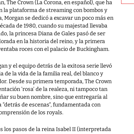
an,
The Crown
(La Corona, en español), que ha
n la plataforma de
streaming
con bombos y
ga, Morgan se dedicó a excavar un poco más en
 década de 1980, cuando su majestad llevaba
do, la princesa Diana de Gales pasó de ser
rada en la historia del reino, y la primera
entaba roces con el palacio de Buckingham.
an y el equipo detrás de la exitosa serie llevó
 de la vida de la familia real, del blanco y
ndor. Desde su primera temporada,
The Crown
tación 'rosa' de la realeza, ni tampoco tan
ñar su buen nombre, sino que entregaría al
a “detrás de escenas”, fundamentada con
omprensión de los royals.
los pasos de la reina Isabel II (interpretada