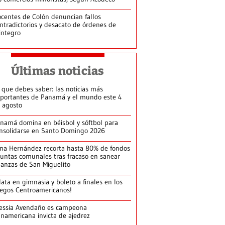
centes de Colón denuncian fallos
ntradictorios y desacato de órdenes de
integro
Últimas noticias
 que debes saber: las noticias más
portantes de Panamá y el mundo este 4
 agosto
namá domina en béisbol y sóftbol para
nsolidarse en Santo Domingo 2026
ma Hernández recorta hasta 80% de fondos
juntas comunales tras fracaso en sanear
nanzas de San Miguelito
lata en gimnasia y boleto a finales en los
egos Centroamericanos!
essia Avendaño es campeona
namericana invicta de ajedrez