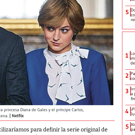
Do
5
co
re
Lo
1
im
de
Pa
2
co
Ir
3
a 
fi
¡P
 princesa Diana de Gales y el príncipe Carlos,
4
Ju
cena.
Netflix
Al
5
ilizaríamos para definir la serie original de
pa