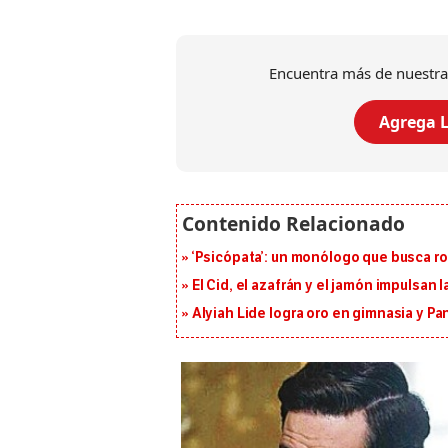
Encuentra más de nuestra
Agrega L
‘Psicópata’: un monólogo que busca r
El Cid, el azafrán y el jamón impulsan
Alyiah Lide logra oro en gimnasia y P