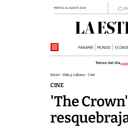
MARTES 04 AGOSTO 2026
23
PANAMÁ
MUNDO
ECONO
Úl
Inicio
>
Vida y cultura
>
Cine
CINE
'The Crown',
resquebraja