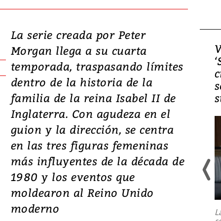
La serie creada por Peter
Video, Japón: Terremoto
V
Morgan llega a su cuarta
deja heridos y graves
‘
temporada, traspasando límites
daños en Kumamoto
c
dentro de la historia de la
s
familia de la reina Isabel II de
s
Inglaterra. Con agudeza en el
guion y la dirección, se centra
en las tres figuras femeninas
más influyentes de la década de
1980 y los eventos que
Un fuerte terremoto de magnitud
moldearon al Reino Unido
7,1 se registró este martes 28 de
julio en la prefectura de Kumamoto,
moderno
L
al sur de Japón, provocando una
s