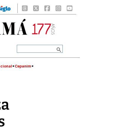
cional
Cepanim
za
s