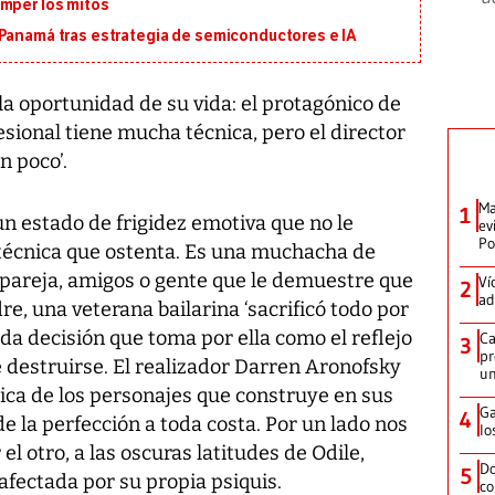
omper los mitos
 Panamá tras estrategia de semiconductores e IA
a la oportunidad de su vida: el protagónico de
esional tiene mucha técnica, pero el director
n poco’.
Ma
1
un estado de frigidez emotiva que no le
ev
Po
 técnica que ostenta. Es una muchacha de
pareja, amigos o gente que le demuestre que
Ví
2
ad
dre, una veterana bailarina ‘sacrificó todo por
ada decisión que toma por ella como el reflejo
Ca
3
pr
 destruirse. El realizador Darren Aronofsky
un
ógica de los personajes que construye en sus
Ga
4
e la perfección a toda costa. Por un lado nos
lo
 el otro, a las oscuras latitudes de Odile,
Do
5
fectada por su propia psiquis.
co