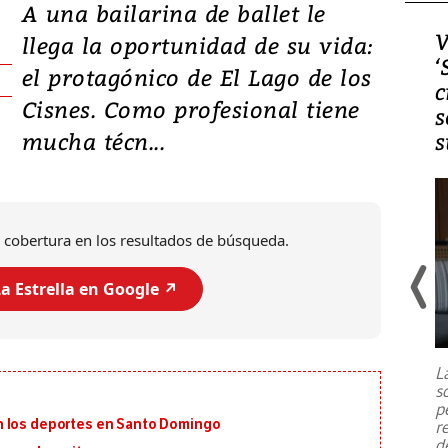
A una bailarina de ballet le
Video, Japón: Terremoto
V
llega la oportunidad de su vida:
deja heridos y graves
‘
el protagónico de El Lago de los
daños en Kumamoto
c
Cisnes. Como profesional tiene
s
mucha técn...
s
 cobertura en los resultados de búsqueda.
a Estrella en Google ↗️
Un fuerte terremoto de magnitud
7,1 se registró este martes 28 de
julio en la prefectura de Kumamoto,
L
al sur de Japón, provocando una
s
emergencia de gran
...
p
n los deportes en Santo Domingo
r
d