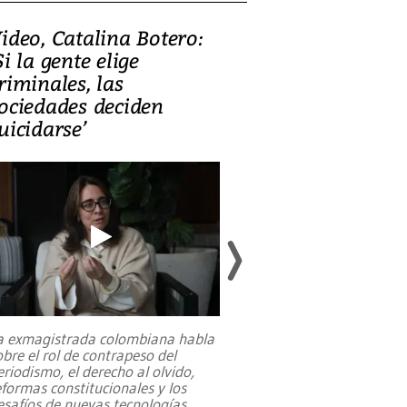
ideo, Catalina Botero:
Video: Lula la
Si la gente elige
candidatura 
riminales, las
promesas de i
ociedades deciden
en defensa, ed
uicidarse’
tierras raras
a exmagistrada colombiana habla
Entre recuerdos y es
obre el rol de contrapeso del
referencias hacia sus
eriodismo, el derecho al olvido,
presidente de Brasil,
eformas constitucionales y los
da Silva, oficializó 
esafíos de nuevas tecnologías
...
candidatura
...