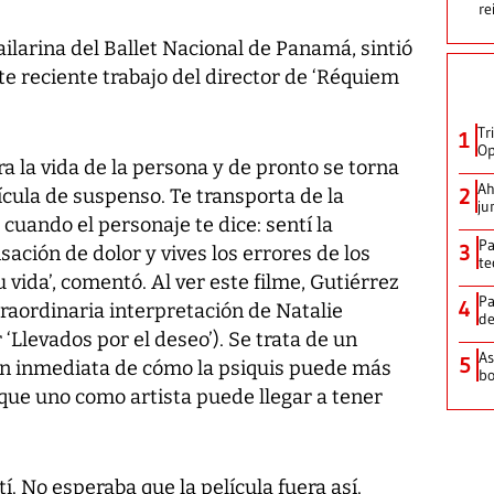
re
ilarina del Ballet Nacional de Panamá, sintió
te reciente trabajo del director de ‘Réquiem
Tr
1
Op
era la vida de la persona y de pronto se torna
Ah
2
cula de suspenso. Te transporta de la
ju
 cuando el personaje te dice: sentí la
Pa
3
ación de dolor y vives los errores de los
te
vida’, comentó. Al ver este filme, Gutiérrez
Pa
4
xtraordinaria interpretación de Natalie
de
Llevados por el deseo’). Se trata de un
As
5
exión inmediata de cómo la psiquis puede más
bo
s que uno como artista puede llegar a tener
í. No esperaba que la película fuera así.