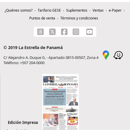
¿Quiénes somos?
Tarifario GESE
Suplementos
Ventas
e-Paper
Puntos de venta
Términos y condiciones
© 2019 La Estrella de Panamá
C/ Alejandro A. Duque G. - Apartado 0815-00507, Zona 4
Teléfono: +507 204-0000
Edición Impresa