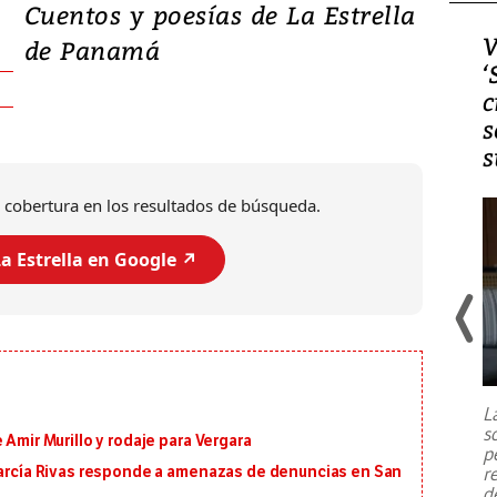
Cuentos y poesías de La Estrella
Video, Japón: Terremoto
V
de Panamá
deja heridos y graves
‘
daños en Kumamoto
c
s
s
 cobertura en los resultados de búsqueda.
a Estrella en Google ↗️
Un fuerte terremoto de magnitud
7,1 se registró este martes 28 de
julio en la prefectura de Kumamoto,
L
al sur de Japón, provocando una
s
emergencia de gran
...
 Amir Murillo y rodaje para Vergara
p
r
 García Rivas responde a amenazas de denuncias en San
d