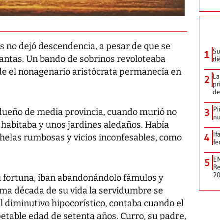
s no dejó descendencia, a pesar de que se
Su
1
tantas. Un bando de sobrinos revoloteaba
di
nde el nonagenario aristócrata permanecía en
La
2
pr
de
Pi
3
 dueño de media provincia, cuando murió no
nu
 habitaba y unos jardines aledaños. Había
If
4
chelas rumbosas y vicios inconfesables, como
fe
EN
5
Re
2
fortuna, iban abandonándolo fámulos y
ima década de su vida la servidumbre se
el diminutivo hipocorístico, contaba cuando el
etable edad de setenta años. Curro, su padre,