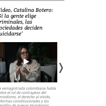
ideo, Catalina Botero:
Video: Lula la
Si la gente elige
candidatura 
riminales, las
promesas de i
ociedades deciden
en defensa, ed
uicidarse’
tierras raras
a exmagistrada colombiana habla
Entre recuerdos y es
obre el rol de contrapeso del
referencias hacia sus
eriodismo, el derecho al olvido,
presidente de Brasil,
eformas constitucionales y los
da Silva, oficializó 
esafíos de nuevas tecnologías
...
candidatura
...