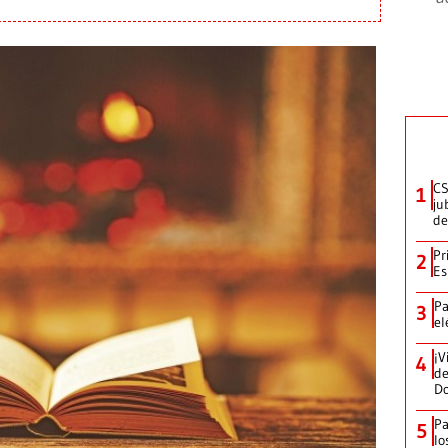
CS
1
ju
de
Pr
2
Es
Pa
3
el
¡V
4
de
D
Pa
5
lo