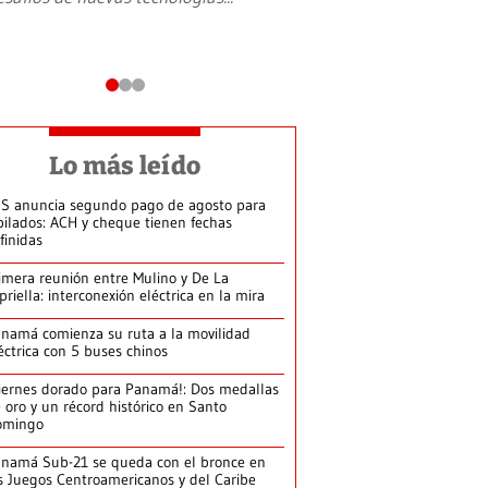
Lo más leído
S anuncia segundo pago de agosto para
bilados: ACH y cheque tienen fechas
finidas
imera reunión entre Mulino y De La
priella: interconexión eléctrica en la mira
namá comienza su ruta a la movilidad
éctrica con 5 buses chinos
iernes dorado para Panamá!: Dos medallas
 oro y un récord histórico en Santo
omingo
namá Sub-21 se queda con el bronce en
s Juegos Centroamericanos y del Caribe