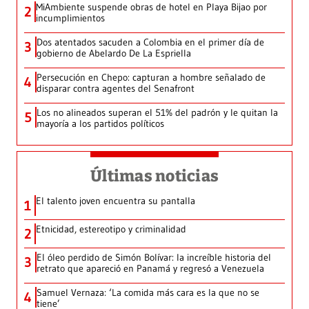
MiAmbiente suspende obras de hotel en Playa Bijao por
2
incumplimientos
Dos atentados sacuden a Colombia en el primer día de
3
gobierno de Abelardo De La Espriella
Persecución en Chepo: capturan a hombre señalado de
4
disparar contra agentes del Senafront
Los no alineados superan el 51% del padrón y le quitan la
5
mayoría a los partidos políticos
Últimas noticias
El talento joven encuentra su pantalla​
1
Etnicidad, estereotipo y criminalidad
2
El óleo perdido de Simón Bolívar: la increíble historia del
3
retrato que apareció en Panamá y regresó a Venezuela
Samuel Vernaza: ‘La comida más cara es la que no se
4
tiene’