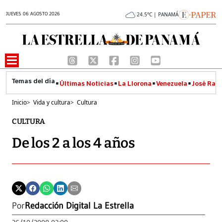
JUEVES 06 AGOSTO 2026
24.5°C | PANAMÁ
Últimas Noticias
La Llorona
Venezuela
José Raúl
Inicio
>
Vida y cultura
>
Cultura
CULTURA
De los 2 a los 4 años
Por
Redacción Digital La Estrella