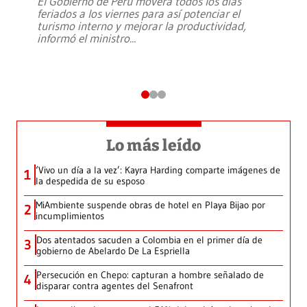
El Gobierno de Perú moverá todos los días
feriados a los viernes para así potenciar el
turismo interno y mejorar la productividad,
informó el ministro
...
Lo más leído
‘Vivo un día a la vez’: Kayra Harding comparte imágenes de
1
la despedida de su esposo
MiAmbiente suspende obras de hotel en Playa Bijao por
2
incumplimientos
Dos atentados sacuden a Colombia en el primer día de
3
gobierno de Abelardo De La Espriella
Persecución en Chepo: capturan a hombre señalado de
4
disparar contra agentes del Senafront