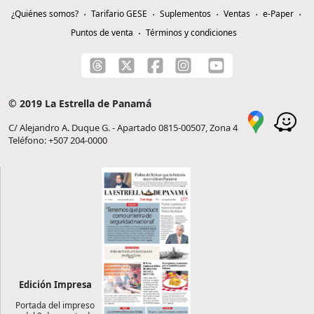
¿Quiénes somos?
Tarifario GESE
Suplementos
Ventas
e-Paper
Puntos de venta
Términos y condiciones
© 2019 La Estrella de Panamá
C/ Alejandro A. Duque G. - Apartado 0815-00507, Zona 4
Teléfono: +507 204-0000
Edición Impresa
Portada del impreso