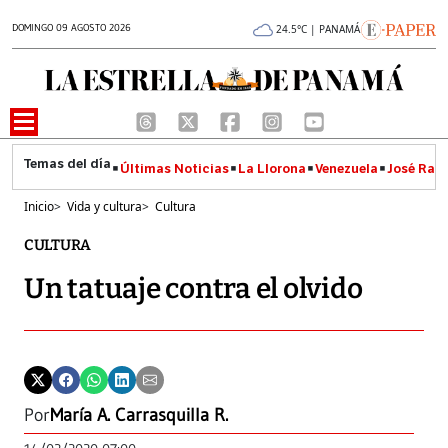
DOMINGO 09 AGOSTO 2026
24.5°C | PANAMÁ
Últimas Noticias
La Llorona
Venezuela
José Raúl
Inicio
>
Vida y cultura
>
Cultura
CULTURA
Un tatuaje contra el olvido
Por
María A. Carrasquilla R.