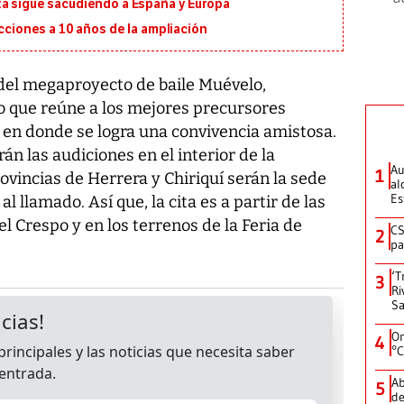
ta sigue sacudiendo a España y Europa
ecciones a 10 años de la ampliación
 del megaproyecto de baile Muévelo,
o que reúne a los mejores precursores
 en donde se logra una convivencia amistosa.
erán las audiciones en el interior de la
Au
1
rovincias de Herrera y Chiriquí serán la sede
al
Es
l llamado. Así que, la cita es a partir de las
el Crespo y en los terrenos de la Feria de
CS
2
pa
‘T
3
Ri
Sa
On
4
°C
Ab
5
de