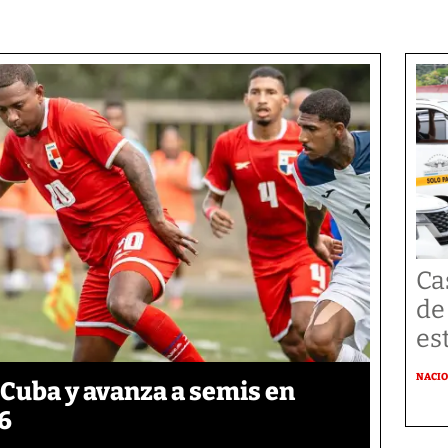
Ca
de
es
NACI
 Cuba y avanza a semis en
6