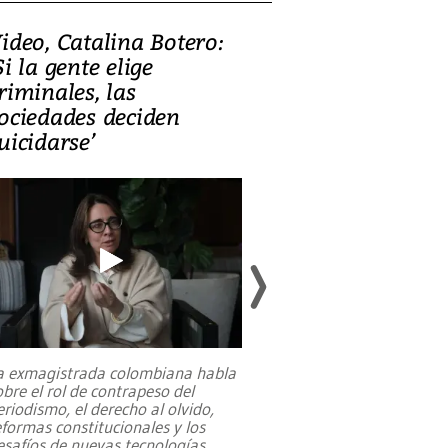
ideo, Catalina Botero:
Video: Lula la
Si la gente elige
candidatura 
riminales, las
promesas de i
ociedades deciden
en defensa, ed
uicidarse’
tierras raras
a exmagistrada colombiana habla
Entre recuerdos y es
obre el rol de contrapeso del
referencias hacia sus
eriodismo, el derecho al olvido,
presidente de Brasil,
eformas constitucionales y los
da Silva, oficializó 
esafíos de nuevas tecnologías
...
candidatura
...