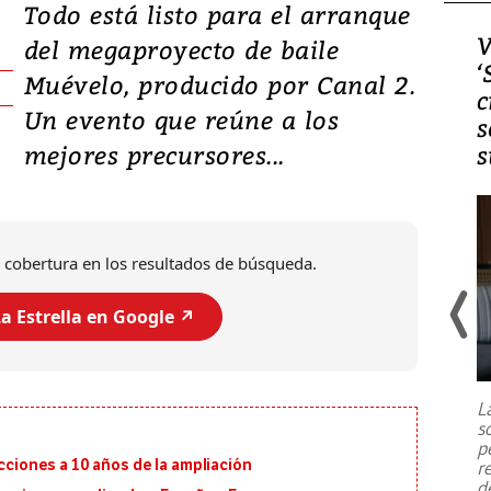
Todo está listo para el arranque
Video, Japón: Terremoto
V
del megaproyecto de baile
deja heridos y graves
‘
Muévelo, producido por Canal 2.
daños en Kumamoto
c
Un evento que reúne a los
s
mejores precursores...
s
 cobertura en los resultados de búsqueda.
a Estrella en Google ↗️
Un fuerte terremoto de magnitud
7,1 se registró este martes 28 de
julio en la prefectura de Kumamoto,
L
al sur de Japón, provocando una
s
emergencia de gran
...
p
ecciones a 10 años de la ampliación
r
d