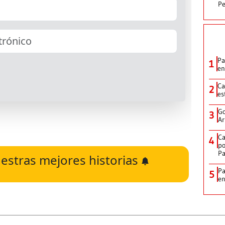
Pe
Pa
1
en
Ca
2
es
Go
3
Ar
Ca
4
po
P
estras mejores historias
Pa
5
e