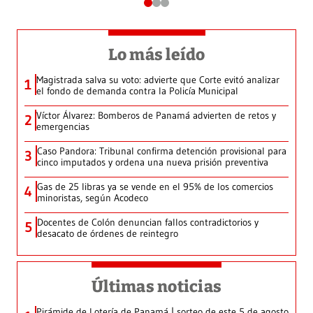
Lo más leído
Magistrada salva su voto: advierte que Corte evitó analizar
1
el fondo de demanda contra la Policía Municipal
Víctor Álvarez: Bomberos de Panamá advierten de retos y
2
emergencias
Caso Pandora: Tribunal confirma detención provisional para
3
cinco imputados y ordena una nueva prisión preventiva
Gas de 25 libras ya se vende en el 95% de los comercios
4
minoristas, según Acodeco
Docentes de Colón denuncian fallos contradictorios y
5
desacato de órdenes de reintegro
Últimas noticias
Pirámide de Lotería de Panamá | sorteo de este 5 de agosto